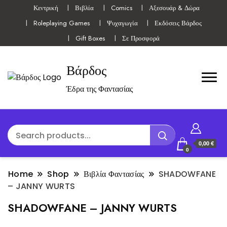
Κεντρική
Βιβλία
Comics
Αξεσουάρ & Δώρα
Roleplaying Games
Ψυχαγωγία
Εκδόσεις Βάρδος
Gift Boxes
Σε Προσφορά
Βάρδος
Έδρα της Φαντασίας
0,00 €
0
Home
Shop
Βιβλία Φαντασίας
SHADOWFANE
– JANNY WURTS
SHADOWFANE – JANNY WURTS