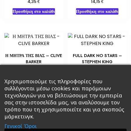
€
€
4,35
14,15
Προσθήκη στο καλάθι
Προσθήκη στο καλάθι
Η ΜΗΤΡΑ ΤΗΣ ΒΙΑΣ – CLIVE
FULL DARK NO STARS –
BARKER
STEPHEN KING
€
€
6,53
7,25
Προσθήκη στο καλάθι
Προσθήκη στο καλάθι
Χρησιμοποιούμε τις πληροφορίες που
συλλέγονται μέσω cookies και παρόμοιων
τεχνολογιών για να βελτιώσουμε την εμπειρία
σας στην ιστοσελίδα μας, να αναλύσουμε τον
τρόπο που τη χρησιμοποιείτε και για σκοπούς
μάρκετινγκ.
Κεντρική
Βιβλία
Comics
Αξεσουάρ & Δώρα
Γενικοί Όροι
Roleplaying Games
Ψυχαγωγία
Εκδόσεις Βάρδος