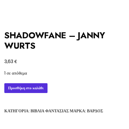
SHADOWFANE – JANNY
WURTS
€
3,63
1 σε απόθεμα
SHADOWFANE
Προσθήκη στο καλάθι
-
JANNY
WURTS
ΚΑΤΗΓΟΡΊΑ:
ΒΙΒΛΊΑ ΦΑΝΤΑΣΊΑΣ
ΜΆΡΚΑ:
ΒΆΡΔΟΣ
ποσότητα