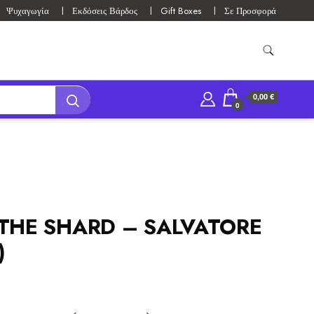
Ψυχαγωγία
Εκδόσεις Βάρδος
Gift Boxes
Σε Προσφορά
0,00 €
0
THE SHARD – SALVATORE
)