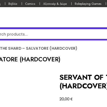
ή
Βιβλία
Comics
Αξεσουάρ & Δώρα
Roleplaying Games
 THE SHARD – SALVATORE (HARDCOVER)
VATORE (HARDCOVER)
SERVANT OF 
(HARDCOVER
€
20,00