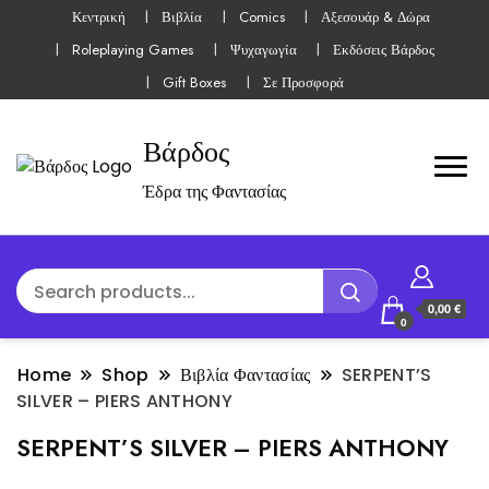
Κεντρική
Βιβλία
Comics
Αξεσουάρ & Δώρα
Roleplaying Games
Ψυχαγωγία
Εκδόσεις Βάρδος
Gift Boxes
Σε Προσφορά
Βάρδος
Έδρα της Φαντασίας
0,00 €
0
Home
Shop
Βιβλία Φαντασίας
SERPENT’S
SILVER – PIERS ANTHONY
SERPENT’S SILVER – PIERS ANTHONY