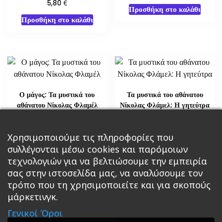
€
5,80
Προσθήκη στο καλάθι
Προσθήκη στο καλάθι
Ο μάγος: Τα μυστικά του
Τα μυστικά του αθάνατου
αθάνατου Νίκολας Φλαμέλ
Νίκολας Φλάμελ: Η γητεύτρα
€
€
18,14
29,02
Χρησιμοποιούμε τις πληροφορίες που
Διαβάστε περισσότερα
Διαβάστε περισσότερα
συλλέγονται μέσω cookies και παρόμοιων
τεχνολογιών για να βελτιώσουμε την εμπειρία
σας στην ιστοσελίδα μας, να αναλύσουμε τον
τρόπο που τη χρησιμοποιείτε και για σκοπούς
μάρκετινγκ.
Κεντρική
Βιβλία
Comics
Αξεσουάρ & Δώρα
Γενικοί Όροι
Roleplaying Games
Ψυχαγωγία
Εκδόσεις Βάρδος