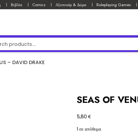
ή
Βιβλία
Comics
Αξεσουάρ & Δώρα
Roleplaying Games
US – DAVID DRAKE
SEAS OF VEN
€
5,80
1 σε απόθεμα