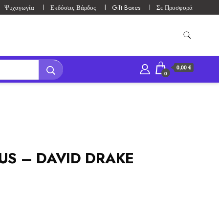
Ψυχαγωγία
Εκδόσεις Βάρδος
Gift Boxes
Σε Προσφορά
0,00 €
0
US – DAVID DRAKE