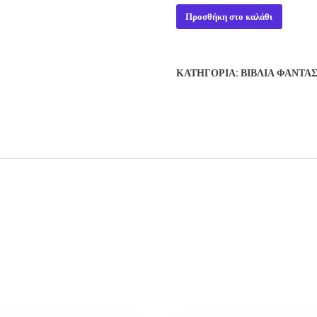
SEAS
Προσθήκη στο καλάθι
OF
VENUS
-
ΚΑΤΗΓΟΡΊΑ:
ΒΙΒΛΊΑ ΦΑΝΤΑ
DAVID
DRAKE
ποσότητα