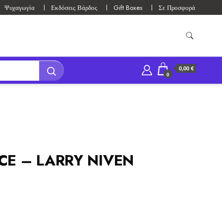
Ψυχαγωγία
Εκδόσεις Βάρδος
Gift Boxes
Σε Προσφορά
0,00 €
0
CE – LARRY NIVEN