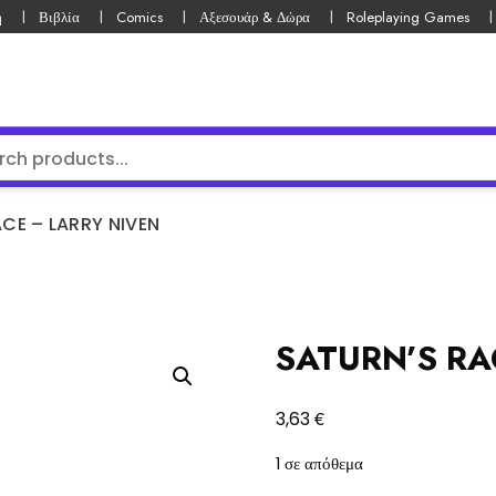
ή
Βιβλία
Comics
Αξεσουάρ & Δώρα
Roleplaying Games
CE – LARRY NIVEN
SATURN’S RA
€
3,63
1 σε απόθεμα