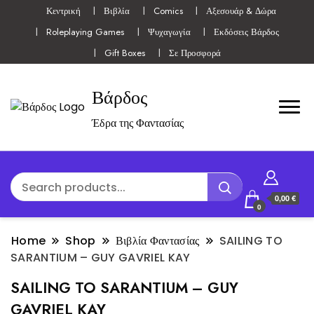
Κεντρική
Βιβλία
Comics
Αξεσουάρ & Δώρα
Roleplaying Games
Ψυχαγωγία
Εκδόσεις Βάρδος
Gift Boxes
Σε Προσφορά
Βάρδος
Έδρα της Φαντασίας
0,00 €
0
Home
Shop
Βιβλία Φαντασίας
SAILING TO
SARANTIUM – GUY GAVRIEL KAY
SAILING TO SARANTIUM – GUY
GAVRIEL KAY