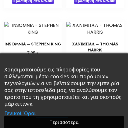
Προσθήκη στο καλάθι
Προσθήκη στο καλάθι
INSOMNIA – STEPHEN KING
ΧΑΝΙΜΠΑΛ – THOMAS
HARRIS
€
7,25
€
4,35
Προσθήκη στο καλάθι
Προσθήκη στο καλάθι
Χρησιμοποιούμε τις πληροφορίες που
συλλέγονται μέσω cookies και παρόμοιων
τεχνολογιών για να βελτιώσουμε την εμπειρία
σας στην ιστοσελίδα μας, να αναλύσουμε τον
τρόπο που τη χρησιμοποιείτε και για σκοπούς
μάρκετινγκ.
Κεντρική
Βιβλία
Comics
Αξεσουάρ & Δώρα
Γενικοί Όροι
Roleplaying Games
Ψυχαγωγία
Εκδόσεις Βάρδος
Gift Boxes
Σε Προσφορά
Περισσότερα