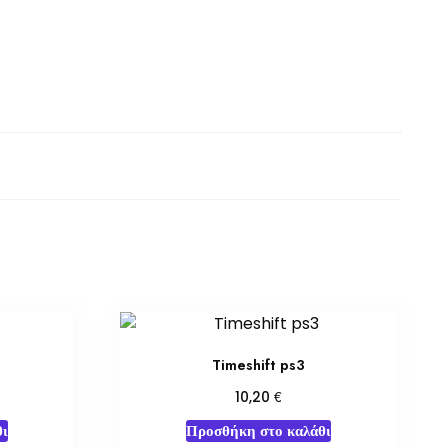
Timeshift ps3
€
10,20
ι
Προσθήκη στο καλάθι