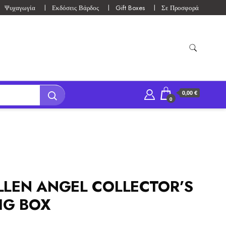
Ψυχαγωγία
Εκδόσεις Βάρδος
Gift Boxes
Σε Προσφορά
0,00 €
0
LLEN ANGEL COLLECTOR’S
BIG BOX