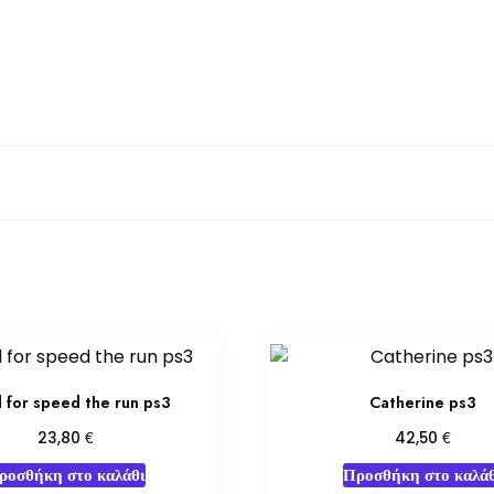
 for speed the run ps3
Catherine ps3
€
€
23,80
42,50
ροσθήκη στο καλάθι
Προσθήκη στο καλάθ