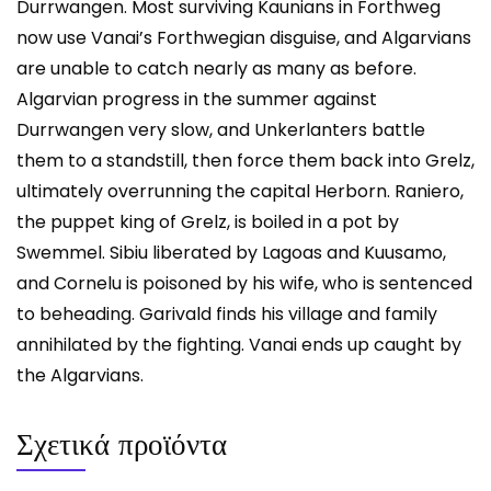
Durrwangen. Most surviving Kaunians in Forthweg
now use Vanai’s Forthwegian disguise, and Algarvians
are unable to catch nearly as many as before.
Algarvian progress in the summer against
Durrwangen very slow, and Unkerlanters battle
them to a standstill, then force them back into Grelz,
ultimately overrunning the capital Herborn. Raniero,
the puppet king of Grelz, is boiled in a pot by
Swemmel. Sibiu liberated by Lagoas and Kuusamo,
and Cornelu is poisoned by his wife, who is sentenced
to beheading. Garivald finds his village and family
annihilated by the fighting. Vanai ends up caught by
the Algarvians.
Σχετικά προϊόντα