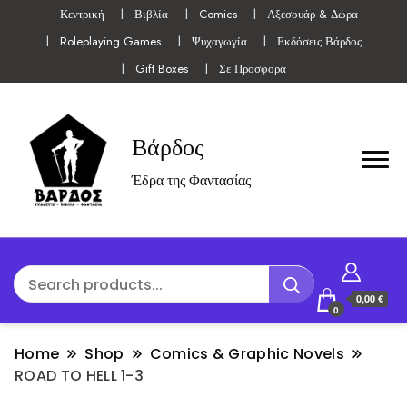
Κεντρική
Βιβλία
Comics
Αξεσουάρ & Δώρα
Roleplaying Games
Ψυχαγωγία
Εκδόσεις Βάρδος
Gift Boxes
Σε Προσφορά
Βάρδος
Έδρα της Φαντασίας
0,00 €
0
Home
Shop
Comics & Graphic Novels
ROAD TO HELL 1-3