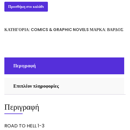
ROAD
Προσθήκη στο καλάθι
TO
HELL
1-
ΚΑΤΗΓΟΡΊΑ:
COMICS & GRAPHIC NOVELS
ΜΆΡΚΑ:
ΒΆΡΔΟΣ
3
ποσότητα
Περιγραφή
Επιπλέον πληροφορίες
Περιγραφή
ROAD TO HELL 1-3