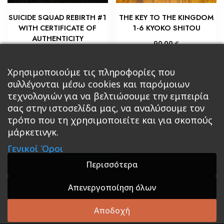
SUICIDE SQUAD REBIRTH #1
THE KEY TO THE KINGDOM
WITH CERTIFICATE OF
1-6 KYOKO SHITOU
AUTHENTICITY
€
90,00
€
18,00
Προσθήκη στο καλάθι
Προσθήκη στο καλάθι
Χρησιμοποιούμε τις πληροφορίες που
συλλέγονται μέσω cookies και παρόμοιων
τεχνολογιών για να βελτιώσουμε την εμπειρία
σας στην ιστοσελίδα μας, να αναλύσουμε τον
τρόπο που τη χρησιμοποιείτε και για σκοπούς
μάρκετινγκ.
Κεντρική
Βιβλία
Comics
Αξεσουάρ & Δώρα
Γενικοί Όροι
Roleplaying Games
Ψυχαγωγία
Εκδόσεις Βάρδος
Gift Boxes
Σε Προσφορά
Περισσότερα
Απενεργοποίηση όλων
A theme by GradientThemes - A theme by Gradient
Themes
Αποδοχή