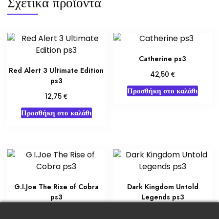
Σχετικά προϊόντα
Catherine ps3
Red Alert 3 Ultimate Edition
€
42,50
ps3
Προσθήκη στο καλάθι
€
12,75
Προσθήκη στο καλάθι
G.I.Joe The Rise of Cobra
Dark Kingdom Untold
ps3
Legends ps3
€
€
23,80
8,50