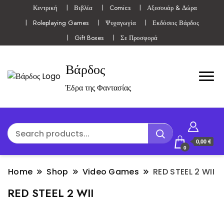
Κεντρική
Βιβλία
Comics
Αξεσουάρ & Δώρα
Roleplaying Games
Ψυχαγωγία
Εκδόσεις Βάρδος
Gift Boxes
Σε Προσφορά
Βάρδος
Έδρα της Φαντασίας
0,00 €
0
Home
Shop
Video Games
RED STEEL 2 WII
RED STEEL 2 WII