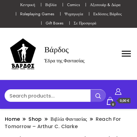
Κεντρική
Βιβλία
Comics
Αξεσουάρ & Δώρα
Roleplaying Games
Ψυχαγωγία
Εκδόσεις Βάρδος
Gift Boxes
Σε Προσφορά
Βάρδος
Έδρα της Φαντασίας
0,00 €
0
Home
Shop
Βιβλία Φαντασίας
Reach For
Tomorrow – Arthur C. Clarke