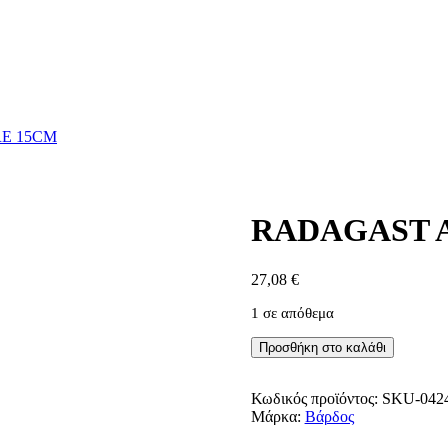
E 15CM
RADAGAST 
27,08
€
1 σε απόθεμα
RADAGAST
Προσθήκη στο καλάθι
ACTION
FIGURE
15CM
Κωδικός προϊόντος:
SKU-042
ποσότητα
Μάρκα:
Βάρδος