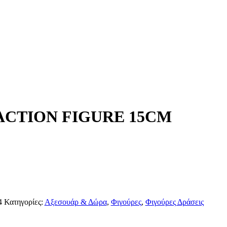
ACTION FIGURE 15CM
4
Κατηγορίες:
Αξεσουάρ & Δώρα
,
Φιγούρες
,
Φιγούρες Δράσεις