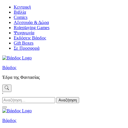
Skip
Κεντρική
to
Βιβλία
content
Comics
Αξεσουάρ & Δώρα
Roleplaying Games
Ψυχαγωγία
Εκδόσεις Βάρδος
Gift Boxes
Σε Προσφορά
Βάρδος
Έδρα της Φαντασίας
'
Αναζήτηση
για:
Βάρδος