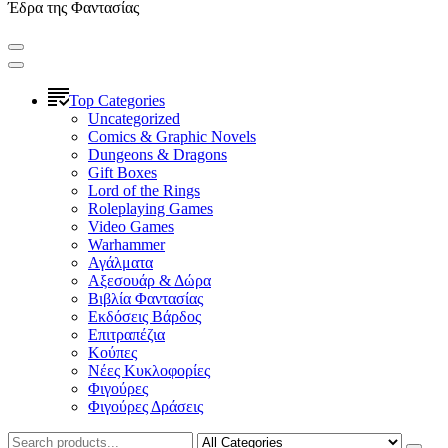
Έδρα της Φαντασίας
Top Categories
Uncategorized
Comics & Graphic Novels
Dungeons & Dragons
Gift Boxes
Lord of the Rings
Roleplaying Games
Video Games
Warhammer
Αγάλματα
Αξεσουάρ & Δώρα
Βιβλία Φαντασίας
Εκδόσεις Βάρδος
Επιτραπέζια
Κούπες
Νέες Κυκλοφορίες
Φιγούρες
Φιγούρες Δράσεις