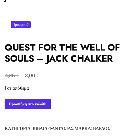
Προσφορά!
QUEST FOR THE WELL OF
SOULS – JACK CHALKER
Original
Η
€
€
4,35
3,00
price
τρέχουσα
1 σε απόθεμα
was:
τιμή
4,35 €.
είναι:
QUEST
Προσθήκη στο καλάθι
3,00 €.
FOR
THE
WELL
ΚΑΤΗΓΟΡΊΑ:
ΒΙΒΛΊΑ ΦΑΝΤΑΣΊΑΣ
ΜΆΡΚΑ:
ΒΆΡΔΟΣ
OF