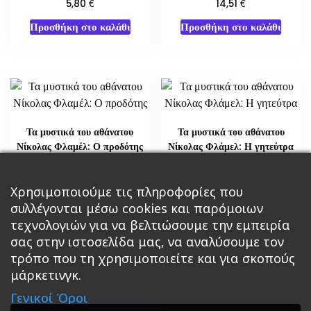
€
€
5,80
14,51
Προσθήκη στο καλάθι
Προσθήκη στο καλάθι
Τα μυστικά του αθάνατου
Τα μυστικά του αθάνατου
Νίκολας Φλαμέλ: Ο προδότης
Νίκολας Φλάμελ: Η γητεύτρα
€
€
21,76
29,02
Χρησιμοποιούμε τις πληροφορίες που
Διαβάστε περισσότερα
Διαβάστε περισσότερα
συλλέγονται μέσω cookies και παρόμοιων
τεχνολογιών για να βελτιώσουμε την εμπειρία
σας στην ιστοσελίδα μας, να αναλύσουμε τον
τρόπο που τη χρησιμοποιείτε και για σκοπούς
μάρκετινγκ.
Κεντρική
Βιβλία
Comics
Αξεσουάρ & Δώρα
Γενικοί Όροι
Roleplaying Games
Ψυχαγωγία
Εκδόσεις Βάρδος