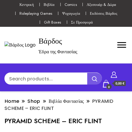
Κεντρική
Βιβλία
Comics
Αξεσουάρ & Δώρα
Roleplaying Games
Ψυχαγωγία
Εκδόσεις Βάρδος
Gift Boxes
Σε Προσφορά
Βάρδος
Έδρα της Φαντασίας
0,00 €
0
Home
Shop
Βιβλία Φαντασίας
PYRAMID
SCHEME – ERIC FLINT
PYRAMID SCHEME – ERIC FLINT