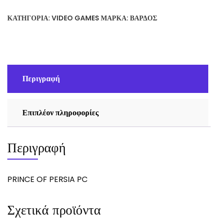
17,00 €.
είναι:
ΚΑΤΗΓΟΡΊΑ:
VIDEO GAMES
ΜΆΡΚΑ:
ΒΆΡΔΟΣ
10,00 €.
Περιγραφή
Επιπλέον πληροφορίες
Περιγραφή
PRINCE OF PERSIA PC
Σχετικά προϊόντα