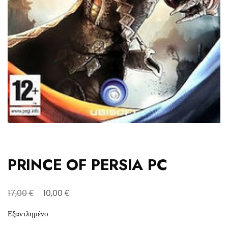
PRINCE OF PERSIA PC
Original
Η
€
€
17,00
10,00
price
τρέχουσα
Εξαντλημένο
was:
τιμή