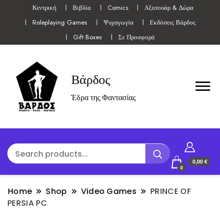
Κεντρική
Βιβλία
Comics
Αξεσουάρ & Δώρα
Roleplaying Games
Ψυχαγωγία
Εκδόσεις Βάρδος
Gift Boxes
Σε Προσφορά
Βάρδος
Έδρα της Φαντασίας
0,00 €
0
Home
Shop
Video Games
PRINCE OF
PERSIA PC