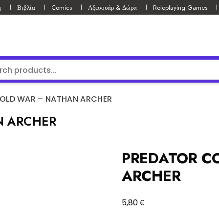
ή
Βιβλία
Comics
Αξεσουάρ & Δώρα
Roleplaying Games
OLD WAR – NATHAN ARCHER
N ARCHER
PREDATOR C
ARCHER
€
5,80