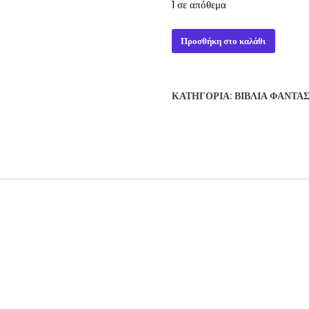
1 σε απόθεμα
PREDATOR
Προσθήκη στο καλάθι
COLD
WAR
-
ΚΑΤΗΓΟΡΊΑ:
ΒΙΒΛΊΑ ΦΑΝΤΑ
NATHAN
ARCHER
ποσότητα