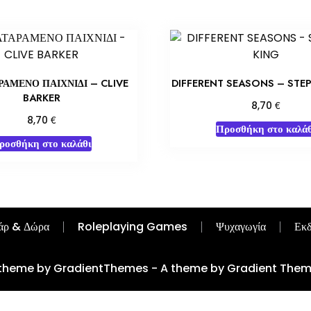
ΡΑΜΕΝΟ ΠΑΙΧΝΙΔΙ – CLIVE
DIFFERENT SEASONS – STE
BARKER
€
8,70
€
8,70
Προσθήκη στο καλάθ
ροσθήκη στο καλάθι
άρ & Δώρα
Roleplaying Games
Ψυχαγωγία
Εκδ
theme by GradientThemes - A theme by Gradient The