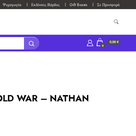
Ψυχαγωγία
Εκδόσεις Βάρδος
Gift Boxes
Σε Προσφορά
0,00 €
0
OLD WAR – NATHAN