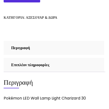
LED
Wall
Lamp
ΚΑΤΗΓΟΡΊΑ:
ΑΞΕΣΟΥΆΡ & ΔΏΡΑ
Light
Charizard
30
cm
ποσότητα
Περιγραφή
Επιπλέον πληροφορίες
Περιγραφή
Pokémon LED Wall Lamp Light Charizard 30