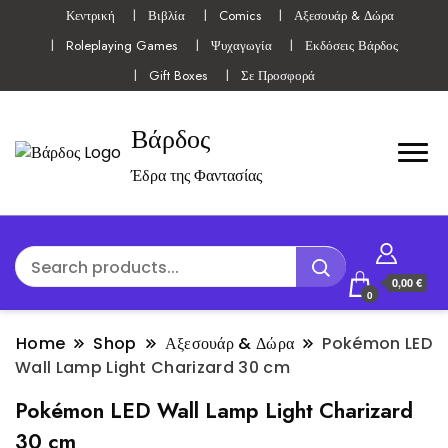
Κεντρική
Βιβλία
Comics
Αξεσουάρ & Δώρα
Roleplaying Games
Ψυχαγωγία
Εκδόσεις Βάρδος
Gift Boxes
Σε Προσφορά
Βάρδος
Έδρα της Φαντασίας
0,00 €
0
Home
Shop
Αξεσουάρ & Δώρα
Pokémon LED
Wall Lamp Light Charizard 30 cm
Pokémon LED Wall Lamp Light Charizard
30 cm