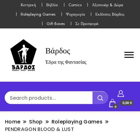
Κεντρική
Βιβλία
Comics
Αξεσουάρ & Δώρα
Roleplaying Games
Ψυχαγωγία
Εκδόσεις Βάρδος
Gift Boxes
Σε Προσφορά
Βάρδος
Έδρα της Φαντασίας
0,00 €
0
Home
Shop
Roleplaying Games
PENDRAGON BLOOD & LUST