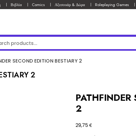
ή
Βιβλία
Comics
Αξεσουάρ & Δώρα
Roleplaying Games
NDER SECOND EDITION BESTIARY 2
ESTIARY 2
PATHFINDER 
2
€
29,75