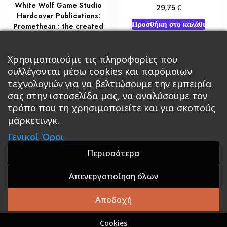
White Wolf Game Studio
€
29,75
Hardcover Publications:
Προσθήκη στο καλάθι
Promethean : the created
€
51,00
Χρησιμοποιούμε τις πληροφορίες που
Διαβάστε περισσότερα
συλλέγονται μέσω cookies και παρόμοιων
τεχνολογιών για να βελτιώσουμε την εμπειρία
σας στην ιστοσελίδα μας, να αναλύσουμε τον
τρόπο που τη χρησιμοποιείτε και για σκοπούς
μάρκετινγκ.
Κεντρική
Βιβλία
Comics
Αξεσουάρ & Δώρα
Γενικοί Όροι
Roleplaying Games
Ψυχαγωγία
Εκδόσεις Βάρδος
Gift Boxes
Σε Προσφορά
Περισσότερα
Απενεργοποίηση όλων
A theme by GradientThemes - A theme by Gradient
Themes
Αποδοχή
Cookies