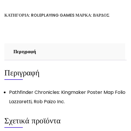
Kingmaker
Poster
ΚΑΤΗΓΟΡΊΑ:
ROLEPLAYING GAMES
ΜΆΡΚΑ:
ΒΆΡΔΟΣ
Map
Folio
Lazzaretti,
Rob
Paizo
Περιγραφή
Inc.
ποσότητα
Περιγραφή
Pathfinder Chronicles: Kingmaker Poster Map Folio
Lazzaretti, Rob Paizo Inc.
Σχετικά προϊόντα