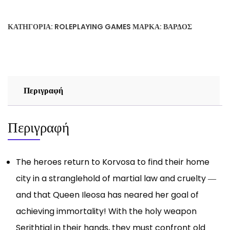
Curse
Of
ΚΑΤΗΓΟΡΊΑ:
ROLEPLAYING GAMES
ΜΆΡΚΑ:
ΒΆΡΔΟΣ
The
Crimson
Throne:
Crown
Of
Περιγραφή
Fangs
ποσότητα
Περιγραφή
The heroes return to Korvosa to find their home
city in a stranglehold of martial law and cruelty ―
and that Queen Ileosa has neared her goal of
achieving immortality! With the holy weapon
Serithtial in their hands, they must confront old