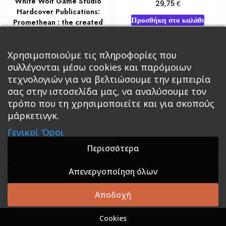
White Wolf Game Studio
€
29,75
Hardcover Publications:
Προσθήκη στο καλάθι
Promethean : the created
€
51,00
Χρησιμοποιούμε τις πληροφορίες που
Διαβάστε περισσότερα
συλλέγονται μέσω cookies και παρόμοιων
τεχνολογιών για να βελτιώσουμε την εμπειρία
σας στην ιστοσελίδα μας, να αναλύσουμε τον
τρόπο που τη χρησιμοποιείτε και για σκοπούς
μάρκετινγκ.
Κεντρική
Βιβλία
Comics
Αξεσουάρ & Δώρα
Γενικοί Όροι
Roleplaying Games
Ψυχαγωγία
Εκδόσεις Βάρδος
Gift Boxes
Σε Προσφορά
Περισσότερα
Απενεργοποίηση όλων
A theme by GradientThemes - A theme by Gradient
Themes
Αποδοχή
Cookies