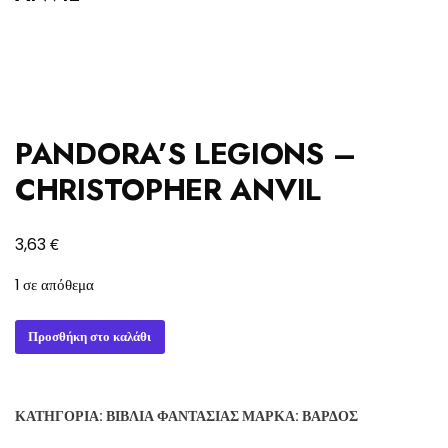
PANDORA’S LEGIONS –
CHRISTOPHER ANVIL
€
3,63
1 σε απόθεμα
PANDORA'S
Προσθήκη στο καλάθι
LEGIONS
-
CHRISTOPHER
ΚΑΤΗΓΟΡΊΑ:
ΒΙΒΛΊΑ ΦΑΝΤΑΣΊΑΣ
ΜΆΡΚΑ:
ΒΆΡΔΟΣ
ANVIL