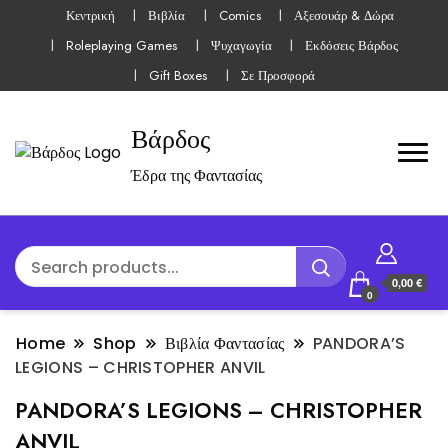
Κεντρική
Βιβλία
Comics
Αξεσουάρ & Δώρα
Roleplaying Games
Ψυχαγωγία
Εκδόσεις Βάρδος
Gift Boxes
Σε Προσφορά
Βάρδος
Έδρα της Φαντασίας
0,00 €
0
Home
Shop
Βιβλία Φαντασίας
PANDORA’S
LEGIONS – CHRISTOPHER ANVIL
PANDORA’S LEGIONS – CHRISTOPHER
ANVIL