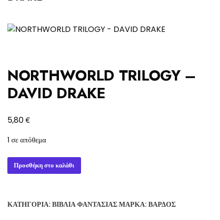
NORTHWORLD TRILOGY –
DAVID DRAKE
€
5,80
1 σε απόθεμα
NORTHWORLD
Προσθήκη στο καλάθι
TRILOGY
-
DAVID
ΚΑΤΗΓΟΡΊΑ:
ΒΙΒΛΊΑ ΦΑΝΤΑΣΊΑΣ
ΜΆΡΚΑ:
ΒΆΡΔΟΣ
DRAKE