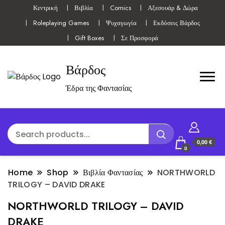
Κεντρική
Βιβλία
Comics
Αξεσουάρ & Δώρα
Roleplaying Games
Ψυχαγωγία
Εκδόσεις Βάρδος
Gift Boxes
Σε Προσφορά
Βάρδος
Έδρα της Φαντασίας
0,00 €
0
Home
Shop
Βιβλία Φαντασίας
NORTHWORLD
TRILOGY – DAVID DRAKE
NORTHWORLD TRILOGY – DAVID
DRAKE