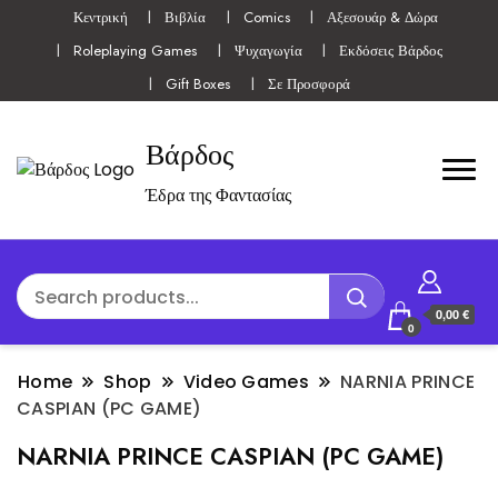
Κεντρική
Βιβλία
Comics
Αξεσουάρ & Δώρα
Roleplaying Games
Ψυχαγωγία
Εκδόσεις Βάρδος
Gift Boxes
Σε Προσφορά
Βάρδος
Έδρα της Φαντασίας
0,00 €
0
Home
Shop
Video Games
NARNIA PRINCE
CASPIAN (PC GAME)
NARNIA PRINCE CASPIAN (PC GAME)