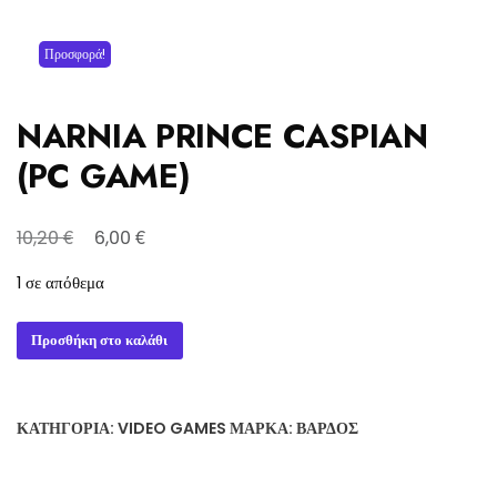
Προσφορά!
NARNIA PRINCE CASPIAN
(PC GAME)
Original
Η
€
€
10,20
6,00
price
τρέχουσα
1 σε απόθεμα
was:
τιμή
10,20 €.
είναι:
NARNIA
Προσθήκη στο καλάθι
6,00 €.
PRINCE
CASPIAN
(PC
ΚΑΤΗΓΟΡΊΑ:
VIDEO GAMES
ΜΆΡΚΑ:
ΒΆΡΔΟΣ
GAME)
ποσότητα