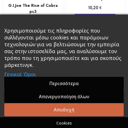
G.I.Joe The Rise of Cobra
€
10,20
ps3
Προσθήκη στο καλάθι
€
23,80
Προσθήκη στο καλάθι
Χρησιμοποιούμε τις πληροφορίες που
συλλέγονται μέσω cookies και παρόμοιων
τεχνολογιών για να βελτιώσουμε την εμπειρία
σας στην ιστοσελίδα μας, να αναλύσουμε τον
τρόπο που τη χρησιμοποιείτε και για σκοπούς
μάρκετινγκ.
Κεντρική
Βιβλία
Comics
Αξεσουάρ & Δώρα
Γενικοί Όροι
Roleplaying Games
Ψυχαγωγία
Εκδόσεις Βάρδος
Gift Boxes
Σε Προσφορά
Περισσότερα
Απενεργοποίηση όλων
A theme by GradientThemes - A theme by Gradient
Themes
Αποδοχή
Cookies