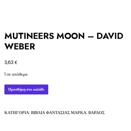
MUTINEERS MOON – DAVID
WEBER
€
3,63
1 σε απόθεμα
MUTINEERS
Προσθήκη στο καλάθι
MOON
-
DAVID
ΚΑΤΗΓΟΡΊΑ:
ΒΙΒΛΊΑ ΦΑΝΤΑΣΊΑΣ
ΜΆΡΚΑ:
ΒΆΡΔΟΣ
WEBER
ποσότητα