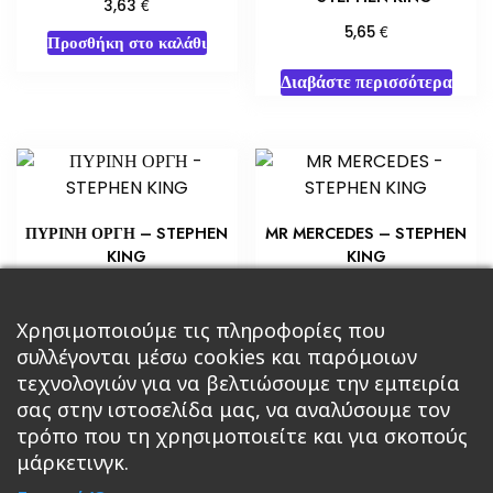
€
3,63
€
5,65
Προσθήκη στο καλάθι
Διαβάστε περισσότερα
ΠΥΡΙΝΗ ΟΡΓΗ – STEPHEN
MR MERCEDES – STEPHEN
KING
KING
€
€
10,88
7,25
Προσθήκη στο καλάθι
Προσθήκη στο καλάθι
Χρησιμοποιούμε τις πληροφορίες που
συλλέγονται μέσω cookies και παρόμοιων
τεχνολογιών για να βελτιώσουμε την εμπειρία
σας στην ιστοσελίδα μας, να αναλύσουμε τον
τρόπο που τη χρησιμοποιείτε και για σκοπούς
μάρκετινγκ.
Κεντρική
Βιβλία
Comics
Αξεσουάρ & Δώρα