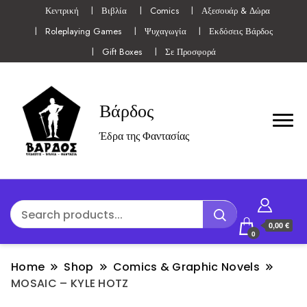
Κεντρική
Βιβλία
Comics
Αξεσουάρ & Δώρα
Roleplaying Games
Ψυχαγωγία
Εκδόσεις Βάρδος
Gift Boxes
Σε Προσφορά
Βάρδος
Έδρα της Φαντασίας
0,00 €
0
Home
Shop
Comics & Graphic Novels
MOSAIC – KYLE HOTZ