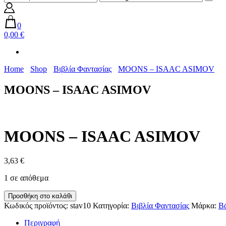
0
0,00 €
Home
Shop
Βιβλία Φαντασίας
MOONS – ISAAC ASIMOV
MOONS – ISAAC ASIMOV
MOONS – ISAAC ASIMOV
3,63
€
1 σε απόθεμα
MOONS
Προσθήκη στο καλάθι
-
Κωδικός προϊόντος:
stav10
Κατηγορία:
Βιβλία Φαντασίας
Μάρκα:
Β
ISAAC
ASIMOV
Περιγραφή