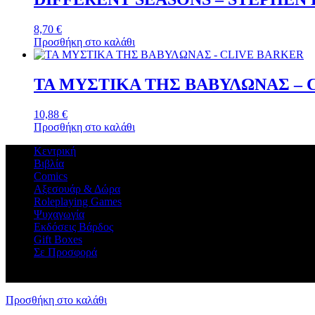
8,70
€
Προσθήκη στο καλάθι
ΤΑ ΜΥΣΤΙΚΑ ΤΗΣ ΒΑΒΥΛΩΝΑΣ – 
10,88
€
Προσθήκη στο καλάθι
Κεντρική
Βιβλία
Comics
Αξεσουάρ & Δώρα
Roleplaying Games
Ψυχαγωγία
Εκδόσεις Βάρδος
Gift Boxes
Σε Προσφορά
Προσθήκη στο καλάθι