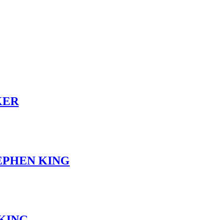
KER
EPHEN KING
 KING