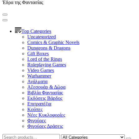
Έδρα της Φαντασίας
Top Categories
Uncategorized
Comics & Graphic Novels
Dungeons & Dragons
Gift Boxes
Lord of the Rings
Roleplaying Games
Video Games
Warhammer
Αγάλματα
Αξεσουάρ & Δώρα
Βιβλία Φαντασίας
Εκδόσεις Βάρδος
Επιτραπέζια
Κούπες
Νέες Κυκλοφορίες
Φιγούρες
Φιγούρες Δράσεις