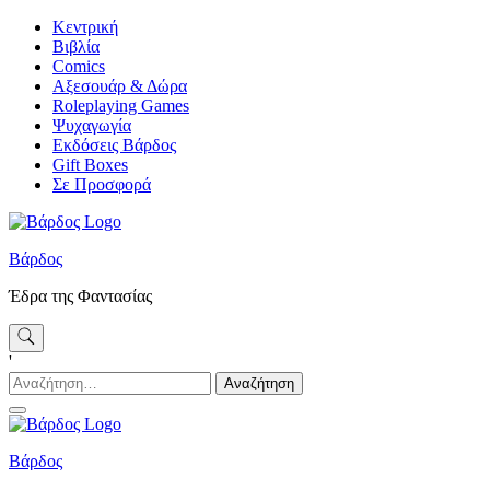
Skip
Κεντρική
to
Βιβλία
content
Comics
Αξεσουάρ & Δώρα
Roleplaying Games
Ψυχαγωγία
Εκδόσεις Βάρδος
Gift Boxes
Σε Προσφορά
Βάρδος
Έδρα της Φαντασίας
'
Αναζήτηση
για:
Βάρδος