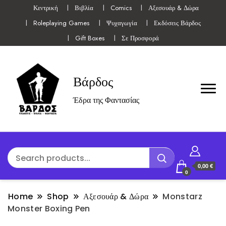
Κεντρική
Βιβλία
Comics
Αξεσουάρ & Δώρα
Roleplaying Games
Ψυχαγωγία
Εκδόσεις Βάρδος
Gift Boxes
Σε Προσφορά
Βάρδος
Έδρα της Φαντασίας
0,00 €
0
Home
Shop
Αξεσουάρ & Δώρα
Monstarz
Monster Boxing Pen