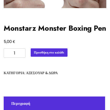
Monstarz Monster Boxing Pen
€
5,00
Monstarz
Προσθήκη στο καλάθι
Monster
Boxing
Pen
ΚΑΤΗΓΟΡΊΑ:
ΑΞΕΣΟΥΆΡ & ΔΏΡΑ
ποσότητα
Περιγραφή