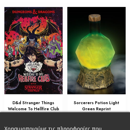
D&d Stranger Things
Sorcerers Potion Light
Welcome To Hellfire Club
Green Reprint
€
€
45,90
42,00
Προσθήκη στο καλάθι
Χρησιμοποιούμε τις πληροφορίες που