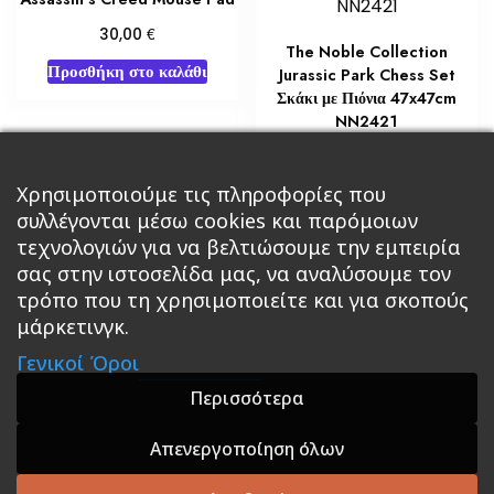
€
30,00
The Noble Collection
Προσθήκη στο καλάθι
Jurassic Park Chess Set
Σκάκι με Πιόνια 47x47cm
NN2421
€
60,00
Χρησιμοποιούμε τις πληροφορίες που
Διαβάστε περισσότερα
συλλέγονται μέσω cookies και παρόμοιων
τεχνολογιών για να βελτιώσουμε την εμπειρία
σας στην ιστοσελίδα μας, να αναλύσουμε τον
τρόπο που τη χρησιμοποιείτε και για σκοπούς
μάρκετινγκ.
Κεντρική
Βιβλία
Comics
Αξεσουάρ & Δώρα
Γενικοί Όροι
Roleplaying Games
Ψυχαγωγία
Εκδόσεις Βάρδος
Gift Boxes
Σε Προσφορά
Περισσότερα
Απενεργοποίηση όλων
A theme by GradientThemes - A theme by Gradient
Themes