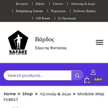
Κεντρική
Βιβλία
Comics
Αξεσουάρ & Δώρα
Roleplaying Games
Ψυχαγωγία
Εκδόσεις Βάρδος
Gift Boxes
Σε Προσφορά
Βάρδος
Έδρα της Φαντασίας
0,00 €
0
Home
Shop
Αξεσουάρ & Δώρα
Modular Map
FOREST