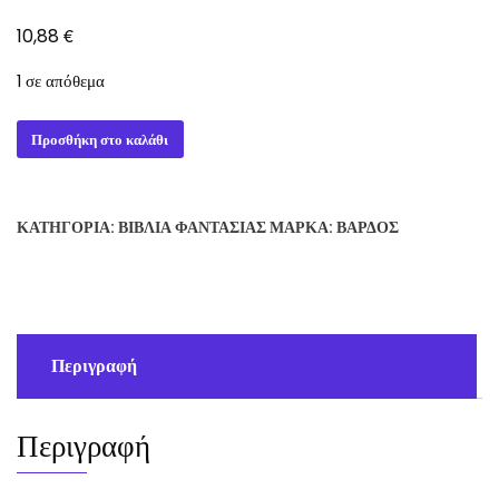
€
10,88
1 σε απόθεμα
MIDNIGHT
Προσθήκη στο καλάθι
GRAFFITI
-
STEPHEN
ΚΑΤΗΓΟΡΊΑ:
ΒΙΒΛΊΑ ΦΑΝΤΑΣΊΑΣ
ΜΆΡΚΑ:
ΒΆΡΔΟΣ
KING
DAN
SIMMONS
ποσότητα
Περιγραφή
Περιγραφή