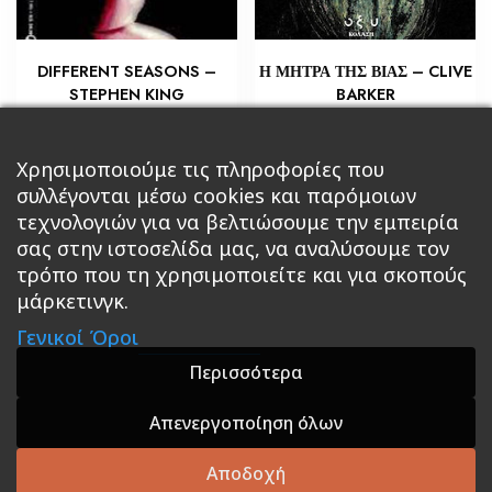
DIFFERENT SEASONS –
Η ΜΗΤΡΑ ΤΗΣ ΒΙΑΣ – CLIVE
STEPHEN KING
BARKER
€
€
8,70
6,53
Προσθήκη στο καλάθι
Προσθήκη στο καλάθι
Χρησιμοποιούμε τις πληροφορίες που
συλλέγονται μέσω cookies και παρόμοιων
τεχνολογιών για να βελτιώσουμε την εμπειρία
σας στην ιστοσελίδα μας, να αναλύσουμε τον
τρόπο που τη χρησιμοποιείτε και για σκοπούς
μάρκετινγκ.
Κεντρική
Βιβλία
Comics
Αξεσουάρ & Δώρα
Γενικοί Όροι
Roleplaying Games
Ψυχαγωγία
Εκδόσεις Βάρδος
Gift Boxes
Σε Προσφορά
Περισσότερα
Απενεργοποίηση όλων
A theme by GradientThemes - A theme by Gradient
Themes
Αποδοχή