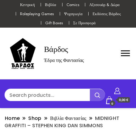
Κεντρική
Βιβλία
Comics
Αξεσουάρ & Δώρα
Roleplaying Games
Ψυχαγωγία
Εκδόσεις Βάρδος
Gift Boxes
Σε Προσφορά
Βάρδος
Έδρα της Φαντασίας
0,00 €
0
Home
Shop
Βιβλία Φαντασίας
MIDNIGHT
GRAFFITI – STEPHEN KING DAN SIMMONS