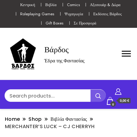
Κεντρική
Βιβλία
Comics
Αξεσουάρ & Δώρα
Roleplaying Games
Ψυχαγωγία
Εκδόσεις Βάρδος
Gift Boxes
Σε Προσφορά
Βάρδος
Έδρα της Φαντασίας
0,00 €
0
Home
Shop
Βιβλία Φαντασίας
MERCHANTER’S LUCK – CJ CHERRYH