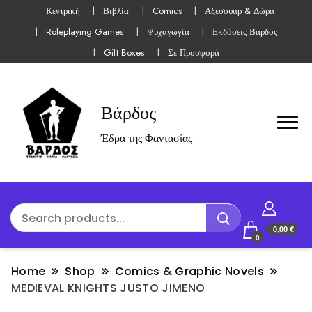
Κεντρική
Βιβλία
Comics
Αξεσουάρ & Δώρα
Roleplaying Games
Ψυχαγωγία
Εκδόσεις Βάρδος
Gift Boxes
Σε Προσφορά
Βάρδος
Έδρα της Φαντασίας
0,00 €
0
Home
Shop
Comics & Graphic Novels
MEDIEVAL KNIGHTS JUSTO JIMENO