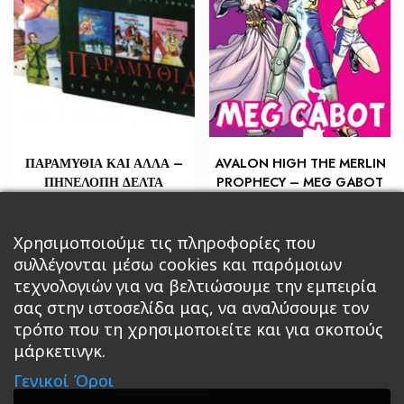
ΠΑΡΑΜΥΘΙΑ ΚΑΙ ΑΛΛΑ –
AVALON HIGH THE MERLIN
ΠΗΝΕΛΟΠΗ ΔΕΛΤΑ
PROPHECY – MEG GABOT
€
€
36,00
7,20
Προσθήκη στο καλάθι
Προσθήκη στο καλάθι
Χρησιμοποιούμε τις πληροφορίες που
συλλέγονται μέσω cookies και παρόμοιων
τεχνολογιών για να βελτιώσουμε την εμπειρία
σας στην ιστοσελίδα μας, να αναλύσουμε τον
τρόπο που τη χρησιμοποιείτε και για σκοπούς
μάρκετινγκ.
Κεντρική
Βιβλία
Comics
Αξεσουάρ & Δώρα
Γενικοί Όροι
Roleplaying Games
Ψυχαγωγία
Εκδόσεις Βάρδος
Gift Boxes
Σε Προσφορά