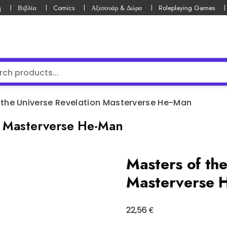
ή
Βιβλία
Comics
Αξεσουάρ & Δώρα
Roleplaying Games
 the Universe Revelation Masterverse He-Man
n Masterverse He-Man
Masters of the
Masterverse 
€
22,56