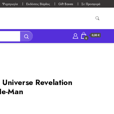
Ψυχαγωγία
Εκδόσεις Βάρδος
Gift Boxes
Σε Προσφορά
0,00 €
0
 Universe Revelation
He-Man