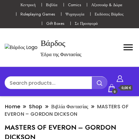
Κεντρική
Βιβλία
Comics
Αξεσουάρ & Δώρα
Roleplaying Games
Ψυχαγωγία
Εκδόσεις Βάρδος
Gift Boxes
Σε Προσφορά
Βάρδος
Έδρα της Φαντασίας
0,00 €
0
Home
Shop
Βιβλία Φαντασίας
MASTERS OF
EVERON – GORDON DICKSON
MASTERS OF EVERON – GORDON
DICKSON