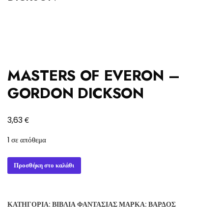
MASTERS OF EVERON –
GORDON DICKSON
€
3,63
1 σε απόθεμα
MASTERS
Προσθήκη στο καλάθι
OF
EVERON
-
ΚΑΤΗΓΟΡΊΑ:
ΒΙΒΛΊΑ ΦΑΝΤΑΣΊΑΣ
ΜΆΡΚΑ:
ΒΆΡΔΟΣ
GORDON