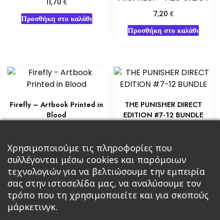
€
11,70
€
7,20
Προσθήκη στο καλάθι
Προσθήκη στο καλάθι
Firefly – Artbook Printed in
THE PUNISHER DIRECT
Blood
EDITION #7-12 BUNDLE
€
€
31,50
22,50
Προσθήκη στο καλάθι
Προσθήκη στο καλάθι
Χρησιμοποιούμε τις πληροφορίες που
συλλέγονται μέσω cookies και παρόμοιων
τεχνολογιών για να βελτιώσουμε την εμπειρία
σας στην ιστοσελίδα μας, να αναλύσουμε τον
τρόπο που τη χρησιμοποιείτε και για σκοπούς
μάρκετινγκ.
Κεντρική
Βιβλία
Comics
Αξεσουάρ & Δώρα