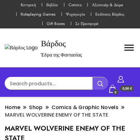
Κεντρική
Βιβλία
Comics
Αξεσουάρ & Δώρα
Roleplaying Games
Ψυχαγωγία
Εκδόσεις Βάρδος
Gift Boxes
Σε Προσφορά
Βάρδος
Έδρα της Φαντασίας
0,00 €
0
Home
Shop
Comics & Graphic Novels
MARVEL WOLVERINE ENEMY OF THE STATE
MARVEL WOLVERINE ENEMY OF THE
STATE