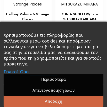
Hellboy Volume 6 Strange
IC IN A SUNFLOWER –
Places
MITSUKAZU MIHARA
€
€
10,80
7,20
Προσθήκη στο καλάθι
Χρησιμοποιούμε τις πληροφορίες που
Διαβάστε περισσότερα
συλλέγονται μέσω cookies και παρόμοιων
τεχνολογιών για να βελτιώσουμε την εμπειρία
σας στην ιστοσελίδα μας, να αναλύσουμε τον
τρόπο που τη χρησιμοποιείτε και για σκοπούς
μάρκετινγκ.
Κεντρική
Βιβλία
Comics
Αξεσουάρ & Δώρα
Γενικοί Όροι
Roleplaying Games
Ψυχαγωγία
Εκδόσεις Βάρδος
Gift Boxes
Σε Προσφορά
Περισσότερα
Απενεργοποίηση όλων
A theme by GradientThemes - A theme by Gradient
Themes
Αποδοχή