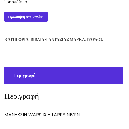
1 σε απόθεμα
MAN-
Προσθήκη στο καλάθι
KZIN
WARS
IX
ΚΑΤΗΓΟΡΊΑ:
ΒΙΒΛΊΑ ΦΑΝΤΑΣΊΑΣ
ΜΆΡΚΑ:
ΒΆΡΔΟΣ
-
LARRY
NIVEN
ποσότητα
Περιγραφή
Περιγραφή
MAN-KZIN WARS IX – LARRY NIVEN