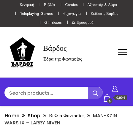
Κεντρική
Βιβλία
Comics
Αξεσουάρ & Δώρα
Roleplaying Games
Ψυχαγωγία
Εκδόσεις Βάρδος
Gift Boxes
Σε Προσφορά
Βάρδος
Έδρα της Φαντασίας
0,00 €
0
Home
Shop
Βιβλία Φαντασίας
MAN-KZIN
WARS IX – LARRY NIVEN