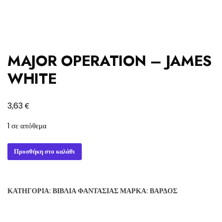
MAJOR OPERATION – JAMES
WHITE
€
3,63
1 σε απόθεμα
MAJOR
Προσθήκη στο καλάθι
OPERATION
-
JAMES
ΚΑΤΗΓΟΡΊΑ:
ΒΙΒΛΊΑ ΦΑΝΤΑΣΊΑΣ
ΜΆΡΚΑ:
ΒΆΡΔΟΣ
WHITE
ποσότητα