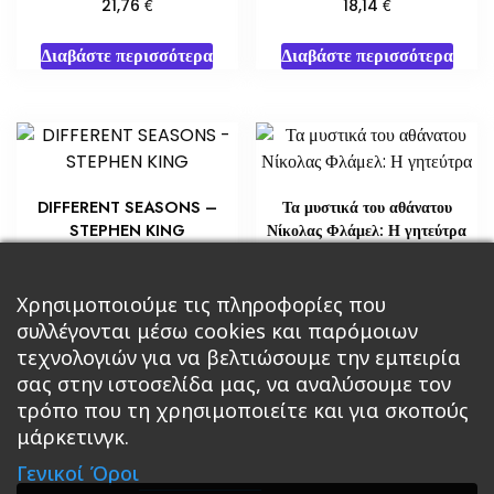
€
€
21,76
18,14
Διαβάστε περισσότερα
Διαβάστε περισσότερα
DIFFERENT SEASONS –
Τα μυστικά του αθάνατου
STEPHEN KING
Νίκολας Φλάμελ: Η γητεύτρα
€
€
8,70
29,02
Προσθήκη στο καλάθι
Χρησιμοποιούμε τις πληροφορίες που
Διαβάστε περισσότερα
συλλέγονται μέσω cookies και παρόμοιων
τεχνολογιών για να βελτιώσουμε την εμπειρία
σας στην ιστοσελίδα μας, να αναλύσουμε τον
τρόπο που τη χρησιμοποιείτε και για σκοπούς
μάρκετινγκ.
Κεντρική
Βιβλία
Comics
Αξεσουάρ & Δώρα
Γενικοί Όροι
Roleplaying Games
Ψυχαγωγία
Εκδόσεις Βάρδος