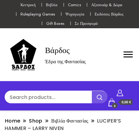
Κεντρική
Βιβλία
Comics
Αξεσουάρ & Δώρα
Roleplaying Games
Ψυχαγωγία
Εκδόσεις Βάρδος
Gift Boxes
Σε Προσφορά
Βάρδος
Έδρα της Φαντασίας
0,00 €
0
Home
Shop
Βιβλία Φαντασίας
LUCIFER’S
HAMMER – LARRY NIVEN