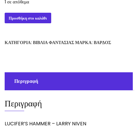
1 σε απόθεμα
LUCIFER'S
Προσθήκη στο καλάθι
HAMMER
-
LARRY
ΚΑΤΗΓΟΡΊΑ:
ΒΙΒΛΊΑ ΦΑΝΤΑΣΊΑΣ
ΜΆΡΚΑ:
ΒΆΡΔΟΣ
NIVEN
ποσότητα
Περιγραφή
Περιγραφή
LUCIFER’S HAMMER – LARRY NIVEN