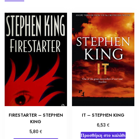
FIRESTARTER – STEPHEN
IT – STEPHEN KING
KING
€
6,53
€
5,80
Προσθήκη στο καλάθι