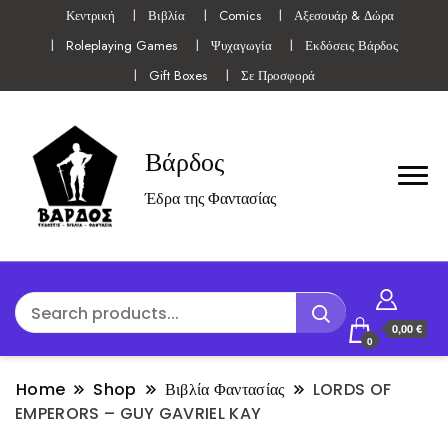
Κεντρική
Βιβλία
Comics
Αξεσουάρ & Δώρα
Roleplaying Games
Ψυχαγωγία
Εκδόσεις Βάρδος
Gift Boxes
Σε Προσφορά
Βάρδος
Έδρα της Φαντασίας
0,00 €
0
Home
Shop
Βιβλία Φαντασίας
LORDS OF
EMPERORS – GUY GAVRIEL KAY