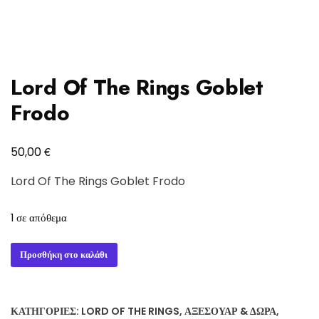
Lord Of The Rings Goblet
Frodo
€
50,00
Lord Of The Rings Goblet Frodo
1 σε απόθεμα
Lord
Προσθήκη στο καλάθι
Of
The
Rings
ΚΑΤΗΓΟΡΊΕΣ:
LORD OF THE RINGS
,
ΑΞΕΣΟΥΆΡ & ΔΏΡΑ
,
Goblet