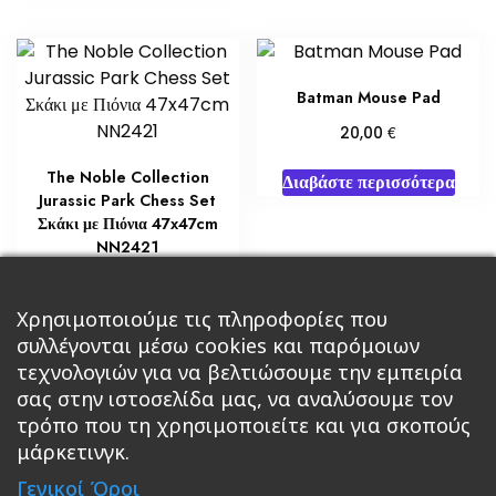
Batman Mouse Pad
€
20,00
The Noble Collection
Διαβάστε περισσότερα
Jurassic Park Chess Set
Σκάκι με Πιόνια 47x47cm
NN2421
€
60,00
Χρησιμοποιούμε τις πληροφορίες που
Διαβάστε περισσότερα
συλλέγονται μέσω cookies και παρόμοιων
τεχνολογιών για να βελτιώσουμε την εμπειρία
σας στην ιστοσελίδα μας, να αναλύσουμε τον
τρόπο που τη χρησιμοποιείτε και για σκοπούς
μάρκετινγκ.
Κεντρική
Βιβλία
Comics
Αξεσουάρ & Δώρα
Γενικοί Όροι