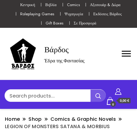
Κεντρική
Βιβλία
Comics
Αξεσουάρ & Δώρα
Roleplaying Games
Ψυχαγωγία
Εκδόσεις Βάρδος
Gift Boxes
Σε Προσφορά
Βάρδος
Έδρα της Φαντασίας
0,00 €
0
Home
Shop
Comics & Graphic Novels
LEGION OF MONSTERS SATANA & MORBIUS