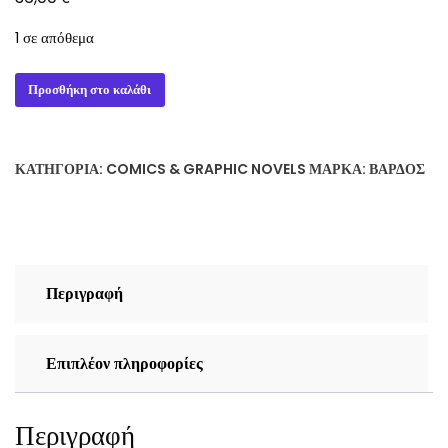
1 σε απόθεμα
LEGION
Προσθήκη στο καλάθι
OF
MONSTERS
SATANA
ΚΑΤΗΓΟΡΊΑ:
COMICS & GRAPHIC NOVELS
ΜΆΡΚΑ:
ΒΆΡΔΟΣ
&
MORBIUS
ποσότητα
Περιγραφή
Επιπλέον πληροφορίες
Περιγραφή