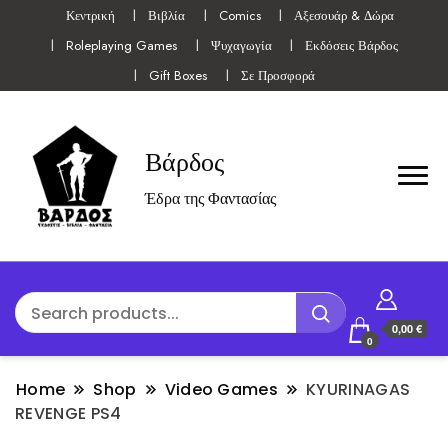
Κεντρική
Βιβλία
Comics
Αξεσουάρ & Δώρα
Roleplaying Games
Ψυχαγωγία
Εκδόσεις Βάρδος
Gift Boxes
Σε Προσφορά
Βάρδος
Έδρα της Φαντασίας
0,00 €
0
Home
Shop
Video Games
KYURINAGAS
REVENGE PS4