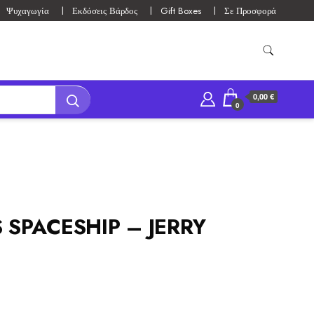
Ψυχαγωγία
Εκδόσεις Βάρδος
Gift Boxes
Σε Προσφορά
0,00 €
0
 SPACESHIP – JERRY