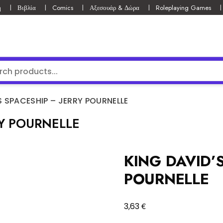
ή
Βιβλία
Comics
Αξεσουάρ & Δώρα
Roleplaying Games
S SPACESHIP – JERRY POURNELLE
RY POURNELLE
KING DAVID’S
POURNELLE
€
3,63