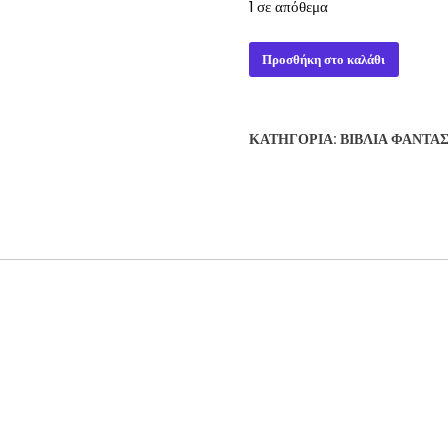
1 σε απόθεμα
KING
Προσθήκη στο καλάθι
DAVID'S
SPACESHIP
-
ΚΑΤΗΓΟΡΊΑ:
ΒΙΒΛΊΑ ΦΑΝΤΑ
JERRY
POURNELLE
ποσότητα