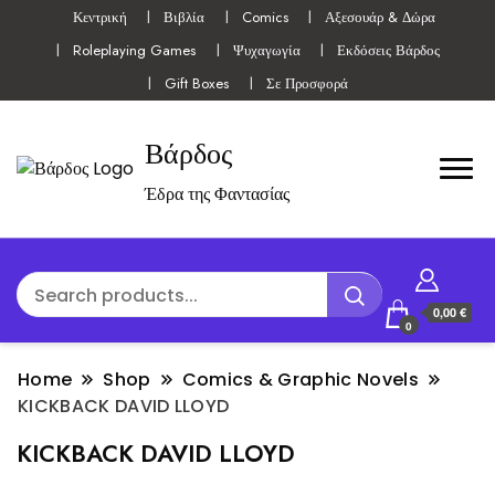
Κεντρική
Βιβλία
Comics
Αξεσουάρ & Δώρα
Roleplaying Games
Ψυχαγωγία
Εκδόσεις Βάρδος
Gift Boxes
Σε Προσφορά
Βάρδος
Έδρα της Φαντασίας
0,00 €
0
Home
Shop
Comics & Graphic Novels
KICKBACK DAVID LLOYD
KICKBACK DAVID LLOYD