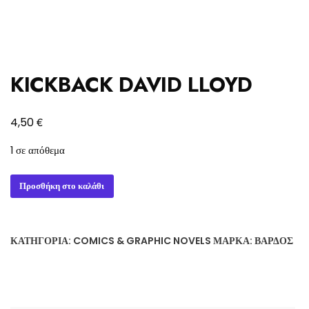
KICKBACK DAVID LLOYD
€
4,50
1 σε απόθεμα
KICKBACK
Προσθήκη στο καλάθι
DAVID
LLOYD
ποσότητα
ΚΑΤΗΓΟΡΊΑ:
COMICS & GRAPHIC NOVELS
ΜΆΡΚΑ:
ΒΆΡΔΟΣ