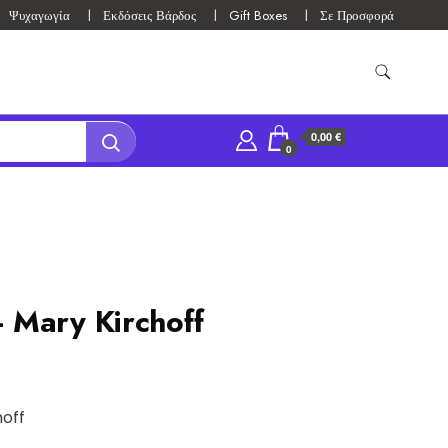
Ψυχαγωγία
Εκδόσεις Βάρδος
Gift Boxes
Σε Προσφορά
0,00 €
0
 Mary Kirchoff
off