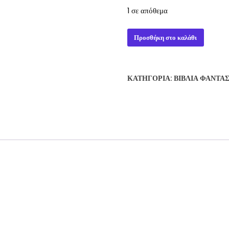
1 σε απόθεμα
Kendermore
Προσθήκη στο καλάθι
-
Mary
Kirchoff
ΚΑΤΗΓΟΡΊΑ:
ΒΙΒΛΊΑ ΦΑΝΤΑ
ποσότητα