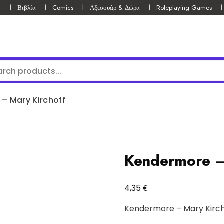
ή
Βιβλία
Comics
Αξεσουάρ & Δώρα
Roleplaying Games
– Mary Kirchoff
Kendermore –
€
4,35
Kendermore – Mary Kirch