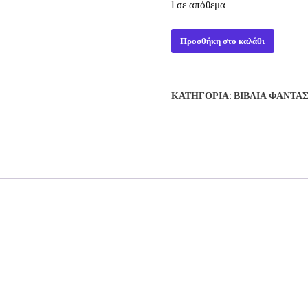
1 σε απόθεμα
JINX
Προσθήκη στο καλάθι
ON
A
TERRAN
ΚΑΤΗΓΟΡΊΑ:
ΒΙΒΛΊΑ ΦΑΝΤΑ
INHERITANCE
-
BRIAN
DALEY
ποσότητα