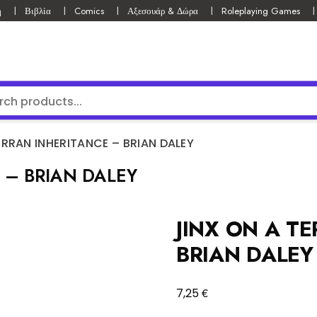
ή
Βιβλία
Comics
Αξεσουάρ & Δώρα
Roleplaying Games
ERRAN INHERITANCE – BRIAN DALEY
 – BRIAN DALEY
JINX ON A T
BRIAN DALEY
€
7,25