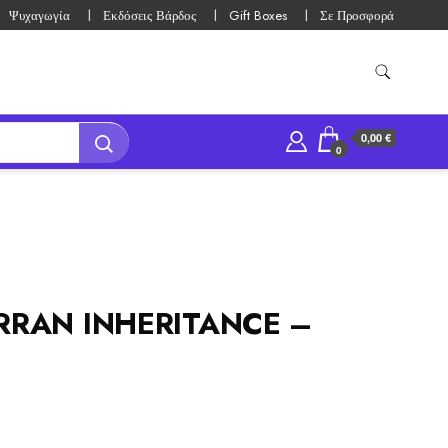
Ψυχαγωγία
Εκδόσεις Βάρδος
Gift Boxes
Σε Προσφορά
0,00 €
0
ERRAN INHERITANCE –