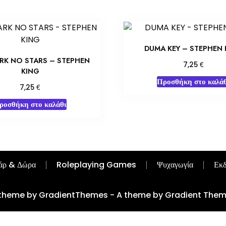
DUMA KEY – STEPHEN 
ARK NO STARS – STEPHEN
€
7,25
KING
Προσθήκη στο καλάθ
€
7,25
ροσθήκη στο καλάθι
άρ & Δώρα
Roleplaying Games
Ψυχαγωγία
Εκδ
theme by GradientThemes - A theme by Gradient The