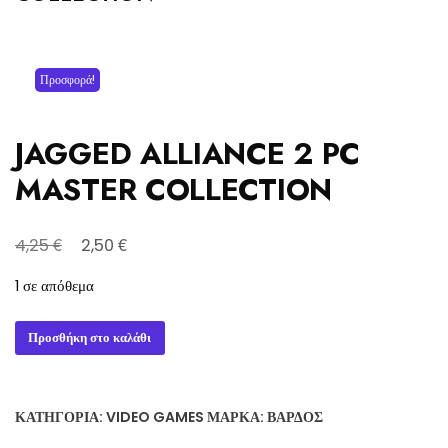
Προσφορά!
JAGGED ALLIANCE 2 PC
MASTER COLLECTION
Original
Η
€
€
4,25
2,50
price
τρέχουσα
1 σε απόθεμα
was:
τιμή
4,25 €.
είναι:
JAGGED
Προσθήκη στο καλάθι
2,50 €.
ALLIANCE
2
PC
ΚΑΤΗΓΟΡΊΑ:
VIDEO GAMES
ΜΆΡΚΑ:
ΒΆΡΔΟΣ
MASTER