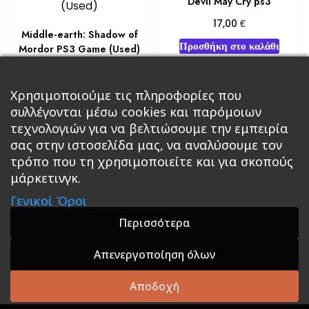
Devil May Cry ps3
€
17,00
Middle-earth: Shadow of
Προσθήκη στο καλάθι
Mordor PS3 Game (Used)
€
8,50
Προσθήκη στο καλάθι
Χρησιμοποιούμε τις πληροφορίες που
συλλέγονται μέσω cookies και παρόμοιων
τεχνολογιών για να βελτιώσουμε την εμπειρία
σας στην ιστοσελίδα μας, να αναλύσουμε τον
τρόπο που τη χρησιμοποιείτε και για σκοπούς
μάρκετινγκ.
Κεντρική
Βιβλία
Comics
Αξεσουάρ & Δώρα
Γενικοί Όροι
Roleplaying Games
Ψυχαγωγία
Εκδόσεις Βάρδος
Gift Boxes
Σε Προσφορά
Περισσότερα
Απενεργοποίηση όλων
A theme by GradientThemes - A theme by Gradient
Themes
Αποδοχή