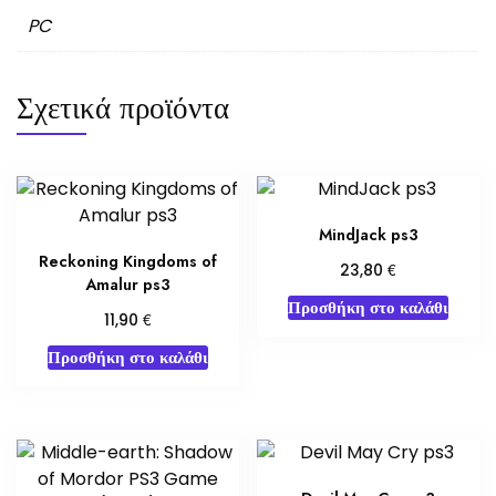
PC
Σχετικά προϊόντα
MindJack ps3
Reckoning Kingdoms of
€
23,80
Amalur ps3
Προσθήκη στο καλάθι
€
11,90
Προσθήκη στο καλάθι