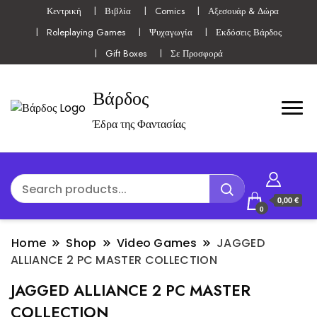
Κεντρική
Βιβλία
Comics
Αξεσουάρ & Δώρα
Roleplaying Games
Ψυχαγωγία
Εκδόσεις Βάρδος
Gift Boxes
Σε Προσφορά
Βάρδος
Έδρα της Φαντασίας
0,00 €
0
Home
Shop
Video Games
JAGGED
ALLIANCE 2 PC MASTER COLLECTION
JAGGED ALLIANCE 2 PC MASTER
COLLECTION