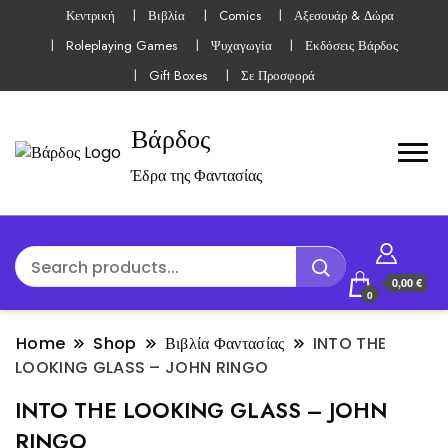
Κεντρική
Βιβλία
Comics
Αξεσουάρ & Δώρα
Roleplaying Games
Ψυχαγωγία
Εκδόσεις Βάρδος
Gift Boxes
Σε Προσφορά
Βάρδος
Έδρα της Φαντασίας
0,00 €
0
Home
Shop
Βιβλία Φαντασίας
INTO THE
LOOKING GLASS – JOHN RINGO
INTO THE LOOKING GLASS – JOHN
RINGO