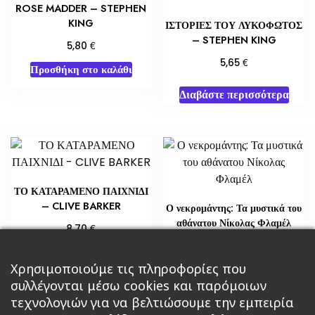
ROSE MADDER – STEPHEN
KING
ΙΣΤΟΡΙΕΣ ΤΟΥ ΛΥΚΟΦΩΤΟΣ
– STEPHEN KING
€
5,80
€
5,65
Προσθήκη στο καλάθι
Διαβάστε περισσότερα
ΤΟ ΚΑΤΑΡΑΜΕΝΟ ΠΑΙΧΝΙΔΙ
– CLIVE BARKER
Ο νεκρομάντης: Τα μυστικά του
αθάνατου Νίκολας Φλαμέλ
€
8,70
€
18,14
Προσθήκη στο καλάθι
Χρησιμοποιούμε τις πληροφορίες που
Διαβάστε περισσότερα
συλλέγονται μέσω cookies και παρόμοιων
τεχνολογιών για να βελτιώσουμε την εμπειρία