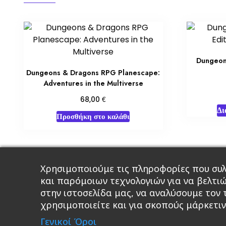
Dungeon
Dungeons & Dragons RPG Planescape:
Adventures in the Multiverse
€
68,00
Δι
Προσθήκη στο καλάθι
Χρησιμοποιούμε τις πληροφορίες που συλ
Κεντρική
Βιβλία
Comics
Αξεσου
και παρόμοιων τεχνολογιών για να βελτι
στην ιστοσελίδα μας, να αναλύσουμε τον
χρησιμοποιείτε και για σκοπούς μάρκετιν
A 
Γενικοί Όροι