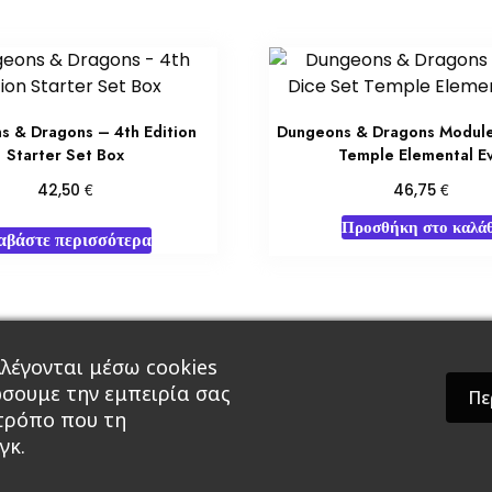
s & Dragons – 4th Edition
Dungeons & Dragons Module
Starter Set Box
Temple Elemental Ev
€
€
42,50
46,75
Προσθήκη στο καλάθ
αβάστε περισσότερα
λέγονται μέσω cookies
άρ & Δώρα
Roleplaying Games
Ψυχαγωγία
Εκδ
ώσουμε την εμπειρία σας
Πε
 τρόπο που τη
γκ.
theme by GradientThemes - A theme by Gradient The