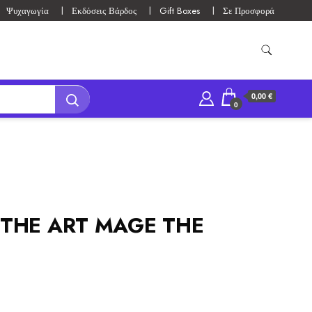
Ψυχαγωγία
Εκδόσεις Βάρδος
Gift Boxes
Σε Προσφορά
0,00 €
0
F THE ART MAGE THE