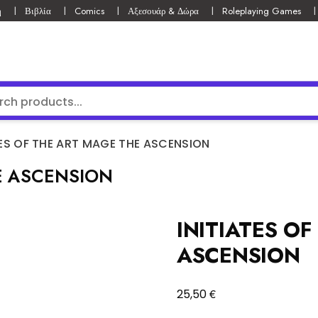
ή
Βιβλία
Comics
Αξεσουάρ & Δώρα
Roleplaying Games
TES OF THE ART MAGE THE ASCENSION
HE ASCENSION
INITIATES O
ASCENSION
€
25,50