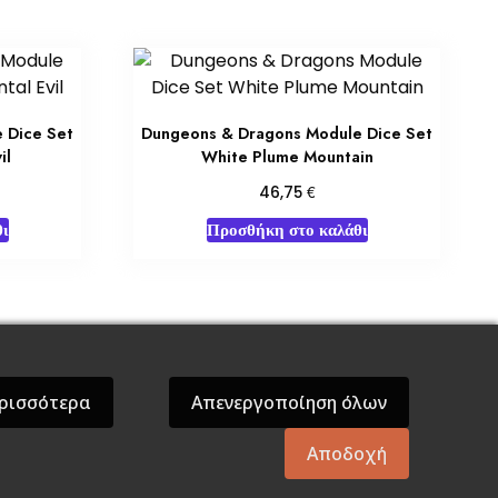
 Dice Set
Dungeons & Dragons Module Dice Set
il
White Plume Mountain
€
46,75
ι
Προσθήκη στο καλάθι
όσεις Βάρδος
Gift Boxes
Σε Προσφορά
ρισσότερα
Απενεργοποίηση όλων
Αποδοχή
mes