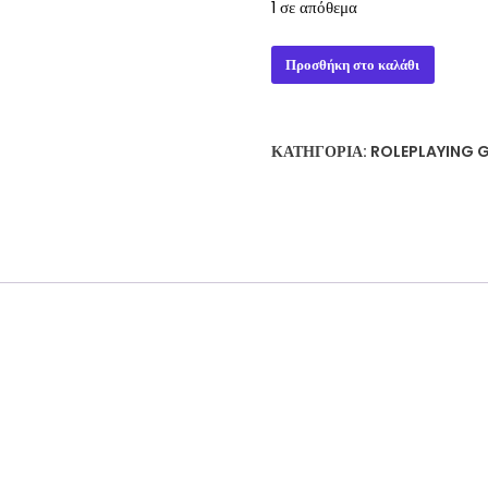
1 σε απόθεμα
INITIATES
Προσθήκη στο καλάθι
OF
THE
ART
ΚΑΤΗΓΟΡΊΑ:
ROLEPLAYING 
MAGE
THE
ASCENSION
ποσότητα